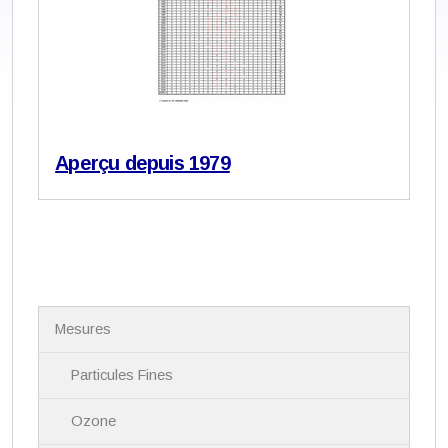
Aperçu depuis 1979
N
Mesures
a
v
i
Particules Fines
g
a
Ozone
t