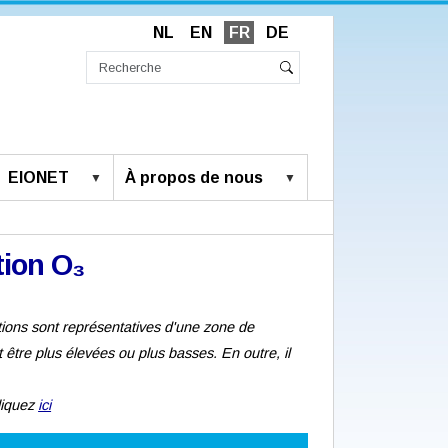
NL
EN
FR
DE
Chercher
par
Recherche
Rechercher
avancée…
EIONET
À propos de nous
tion O₃
ions sont représentatives d'une zone de
être plus élevées ou plus basses. En outre, il
cliquez
ici