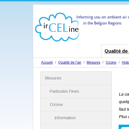
Qualité de l
Accueil
Qualité de l'air
Mesures
Ozone
Hist
N
Mesures
a
v
i
Particules Fines
La ca
g
a
quelq
Ozone
t
faut 
i
Plus 
Information
o
n