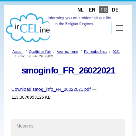
NL
EN
FR
DE
Accueil
Qualité de l'air
Avertissements
Particules fines
2021
smoginfo_FR_26022021
smoginfo_FR_26022021
Download smog_info_FR_26022021.pdf
—
113.3876953125 KB
N
Mesures
a
v