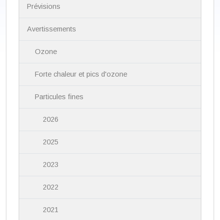
i
Prévisions
g
a
Avertissements
t
i
Ozone
o
n
Forte chaleur et pics d'ozone
Particules fines
2026
2025
2023
2022
2021