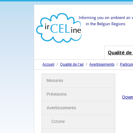
Qualité de l
Accueil
Qualité de l'air
Avertissements
Particul
N
Mesures
a
v
i
Prévisions
Down
g
a
Avertissements
t
i
Ozone
o
n