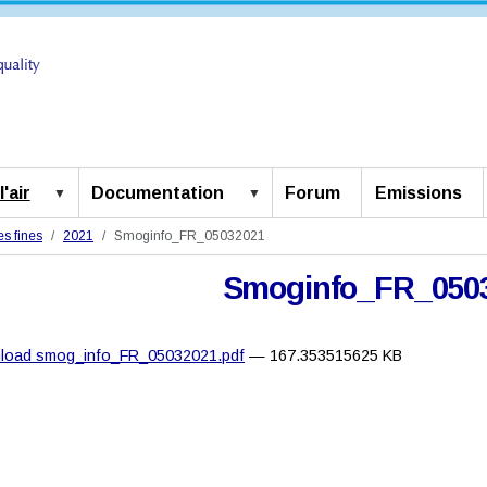
'air
Documentation
Forum
Emissions
es fines
2021
Smoginfo_FR_05032021
Smoginfo_FR_050
load smog_info_FR_05032021.pdf
— 167.353515625 KB