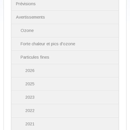
i
Prévisions
g
a
Avertissements
t
i
Ozone
o
n
Forte chaleur et pics d'ozone
Particules fines
2026
2025
2023
2022
2021