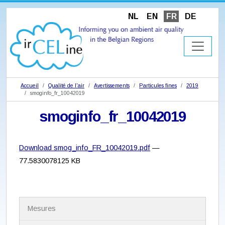
NL
EN
FR
DE
Accueil
Qualité de l'air
Avertissements
Particules fines
2019
smoginfo_fr_10042019
smoginfo_fr_10042019
Download smog_info_FR_10042019.pdf
—
77.5830078125 KB
N
Mesures
a
v