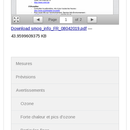
Page
1
of
2
Download smog_info_FR_08042019.pdf
—
43.9599609375 KB
N
Mesures
a
v
i
Prévisions
g
a
Avertissements
t
i
Ozone
o
n
Forte chaleur et pics d'ozone