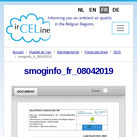
NL
EN
FR
DE
Accueil
Qualité de l'air
Avertissements
Particules fines
2019
smoginfo_fr_08042019
smoginfo_fr_08042019
Zoom
DOCUMENT