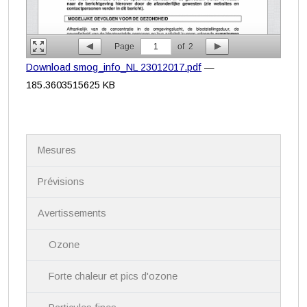
Page
1
of
2
Download smog_info_NL 23012017.pdf
—
185.3603515625 KB
N
Mesures
a
v
i
Prévisions
g
a
Avertissements
t
i
Ozone
o
n
Forte chaleur et pics d'ozone