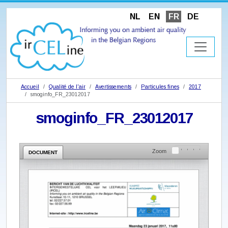
NL
EN
FR
DE
Accueil
Qualité de l'air
Avertissements
Particules fines
2017
smoginfo_FR_23012017
smoginfo_FR_23012017
Zoom
DOCUMENT