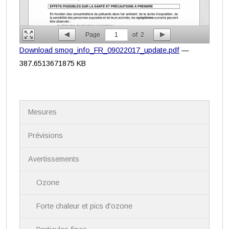
Page
1
of
2
Download smog_info_FR_09022017_update.pdf
—
387.6513671875 KB
N
Mesures
a
v
i
Prévisions
g
a
Avertissements
t
i
Ozone
o
n
Forte chaleur et pics d'ozone