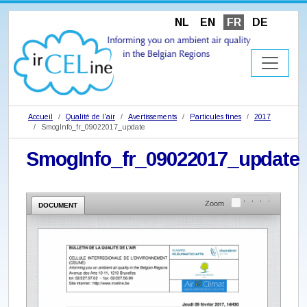
NL
EN
FR
DE
Accueil
Qualité de l'air
Avertissements
Particules fines
2017
SmogInfo_fr_09022017_update
SmogInfo_fr_09022017_update
Zoom
DOCUMENT