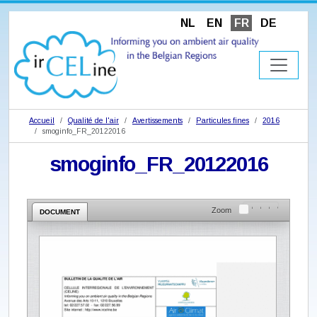
NL
EN
FR
DE
Accueil
Qualité de l'air
Avertissements
Particules fines
2016
smoginfo_FR_20122016
smoginfo_FR_20122016
Zoom
DOCUMENT