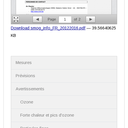
Page
1
of
2
Download smog_info_FR_20122016.pdf
— 39.56640625
KB
N
Mesures
a
v
i
Prévisions
g
a
Avertissements
t
i
Ozone
o
n
Forte chaleur et pics d'ozone