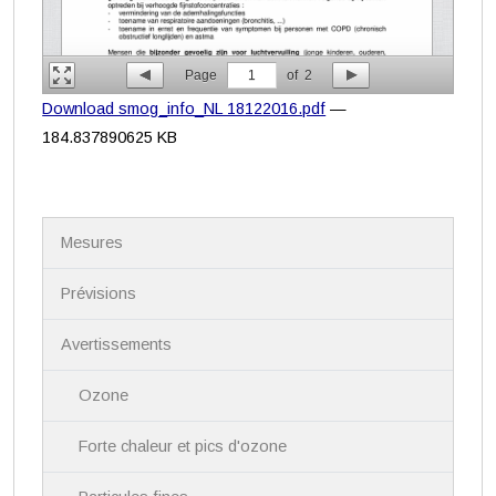
Page
1
of
2
Download smog_info_NL 18122016.pdf
—
184.837890625 KB
N
Mesures
a
v
i
Prévisions
g
a
Avertissements
t
i
Ozone
o
n
Forte chaleur et pics d'ozone