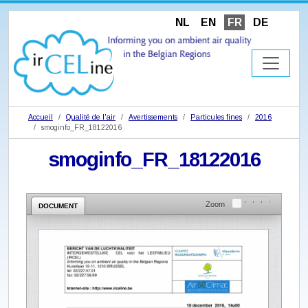
NL
EN
FR
DE
Accueil
Qualité de l'air
Avertissements
Particules fines
2016
smoginfo_FR_18122016
smoginfo_FR_18122016
Zoom
DOCUMENT