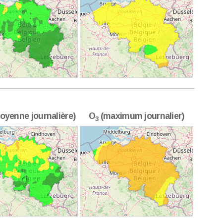
oyenne journalière)
O
(maximum journalier)
3