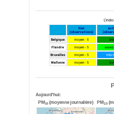
P
Aujourd'hui:
PM
(moyenne journalière)
PM
(m
10
2.5