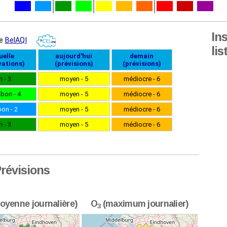
In
lis
révisions
oyenne journalière)
O
(maximum journalier)
3