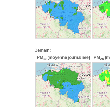
Demain:
PM
(moyenne journalière)
PM
(m
10
2.5