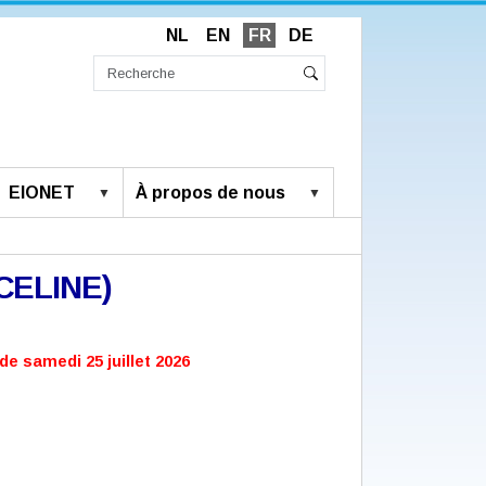
NL
EN
FR
DE
Chercher
par
Recherche
Rechercher
avancée…
EIONET
À propos de nous
(CELINE)
de samedi 25 juillet 2026