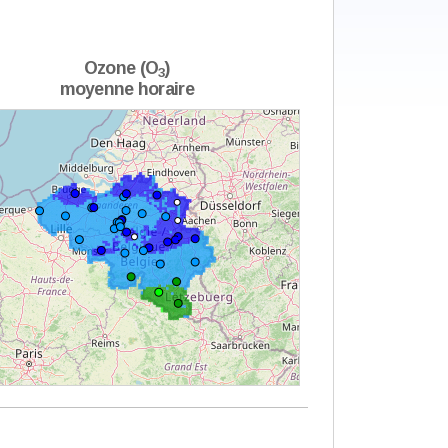
Ozone (O
)
3
moyenne horaire