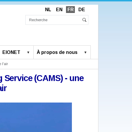
NL
EN
FR
DE
Chercher
par
Recherche
Rechercher
avancée…
EIONET
À propos de nous
l'air
 Service (CAMS) - une
ir