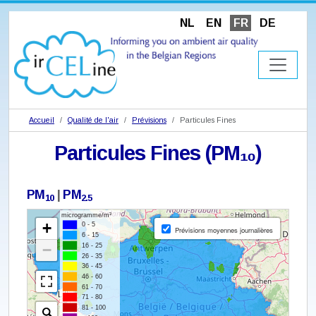
NL
EN
FR
DE
Accueil
Qualité de l'air
Prévisions
Particules Fines
Particules Fines (PM₁₀)
PM
|
PM
10
2.5