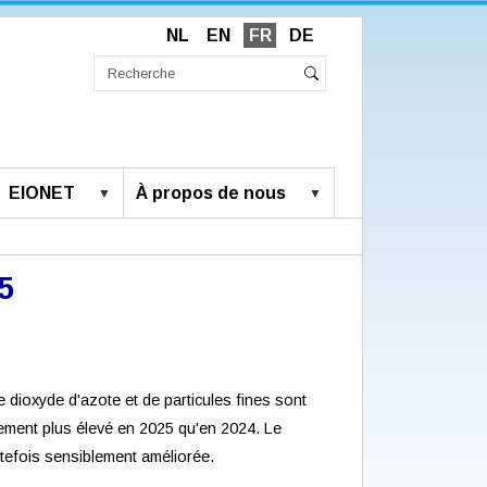
NL
EN
FR
DE
Chercher
par
Recherche
Rechercher
avancée…
EIONET
À propos de nous
5
 dioxyde d'azote et de particules fines sont
lement plus élevé en 2025 qu'en 2024. Le
utefois sensiblement améliorée.