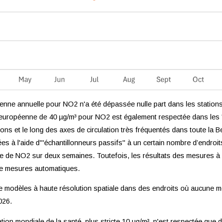
yenne annuelle pour NO2 n'a été dépassée nulle part dans les statio
lle européenne de 40 µg/m³ pour NO2 est également respectée dans le
s et le long des axes de circulation très fréquentés dans toute la B
s à l'aide d'"échantillonneurs passifs" à un certain nombre d’endroit
e de NO2 sur deux semaines. Toutefois, les résultats des mesures à 
 de mesures automatiques.
de de modèles à haute résolution spatiale dans des endroits où aucune 
026.
on mondiale de la santé, plus stricte 10 µg/m³, n'est respectée que da