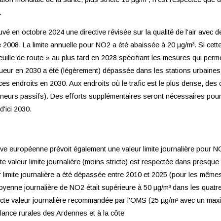
.
 en octobre 2024 une directive révisée sur la qualité de l'air avec des
e 2008. La limite annuelle pour NO2 a été abaissée à 20 µg/m³. Si cette
ille de route » au plus tard en 2028 spécifiant les mesures qui permettr
igueur en 2030 a été (légèrement) dépassée dans les stations urbaines
ces endroits en 2030. Aux endroits où le trafic est le plus dense, des
neurs passifs). Des efforts supplémentaires seront nécessaires pour 
d'ici 2030.
ctive européenne prévoit également une valeur limite journalière pour NO
e valeur limite journalière (moins stricte) est respectée dans presque
 limite journalière a été dépassée entre 2010 et 2025 (pour les même
yenne journalière de NO2 était supérieure à 50 µg/m³ dans les quatr
ricte valeur journalière recommandée par l'OMS (25 µg/m³ avec un ma
llance rurales des Ardennes et à la côte