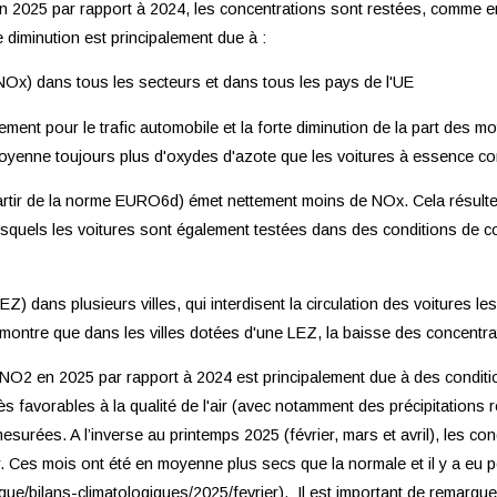
n 2025 par rapport à 2024, les concentrations sont restées, comme en 
e diminution est principalement due à :
NOx) dans tous les secteurs et dans tous les pays de l'UE
ment pour le trafic automobile et la forte diminution de la part des mo
 moyenne toujours plus d'oxydes d'azote que les voitures à essence c
partir de la norme EURO6d) émet nettement moins de NOx. Cela résulte 
esquels les voitures sont également testées dans des conditions de con
Z) dans plusieurs villes, qui interdisent la circulation des voitures l
 montre que dans les villes dotées d'une LEZ, la baisse des concentra
NO2 en 2025 par rapport à 2024 est principalement due à des condit
s favorables à la qualité de l'air (avec notamment des précipitations 
surées. A l’inverse au printemps 2025 (février, mars et avril), les co
air. Ces mois ont été en moyenne plus secs que la normale et il y a eu p
ique/bilans-climatologiques/2025/fevrier). Il est important de remarque