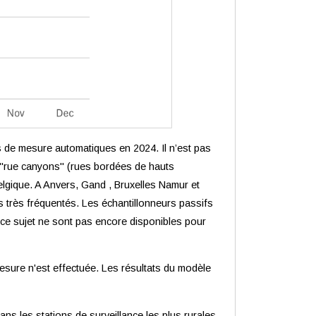
ns de mesure automatiques en 2024.
Il n’est pas
s "rue canyons" (rues bordées de hauts
elgique. A Anvers, Gand , Bruxelles Namur et
s très fréquentés. Les échantillonneurs passifs
ce sujet ne sont pas encore disponibles pour
mesure n'est effectuée. Les résultats du modèle
ns les stations de surveillance les plus rurales