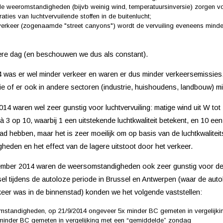
e weeromstandigheden (bijvb weinig wind, temperatuursinversie) zorgen vo
ies van luchtvervuilende stoffen in de buitenlucht;
l verkeer (zogenaamde "street canyons") wordt de vervuiling eveneens minde
dere dag (en beschouwen we dus als constant).
 was er wel minder verkeer en waren er dus minder verkeersemissies. H
tie of er ook in andere sectoren (industrie, huishoudens, landbouw) m
 waren wel zeer gunstig voor luchtvervuiling: matige wind uit W tot 
 3 op 10, waarbij 1 een uitstekende luchtkwaliteit betekent, en 10 een
ad hebben, maar het is zeer moeilijk om op basis van de luchtkwalite
eden en het effect van de lagere uitstoot door het verkeer.
ember 2014 waren de weersomstandigheden ook zeer gunstig voor de lu
sel tijdens de autoloze periode in Brussel en Antwerpen (waar de au
eer was in de binnenstad) konden we het volgende vaststellen:
omstandigheden, op 21/9/2014 ongeveer 5x minder BC gemeten in vergelijk
 minder BC gemeten in vergelijking met een “gemiddelde” zondag