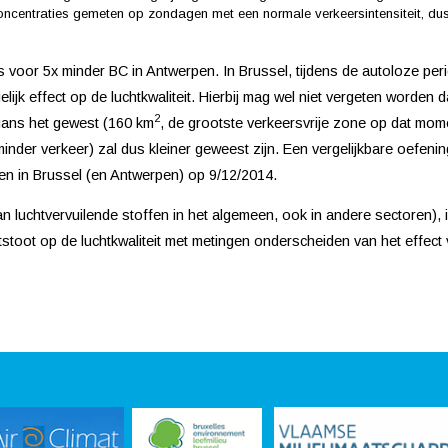
centraties gemeten op zondagen met een normale verkeersintensiteit, dus
or 5x minder BC in Antwerpen. In Brussel, tijdens de autoloze perio
lijk effect op de luchtkwaliteit. Hierbij mag wel niet vergeten worde
2
n gans het gewest (160 km
, de grootste verkeersvrije zone op dat mome
minder verkeer) zal dus kleiner geweest zijn. Een vergelijkbare oefen
ten in Brussel (en Antwerpen) op 9/12/2014.
 luchtvervuilende stoffen in het algemeen, ook in andere sectoren), is a
tstoot op de luchtkwaliteit met metingen onderscheiden van het effec