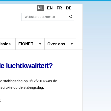
NL
EN
FR
DE
Zoek
Geavanceerd
Zoeken
zoeken...
ssies
EIONET
Over ons
e luchtkwaliteit?
 de stakingsdag op 9/12/2014 was de
ersdrukte op de stakingsdag.
: