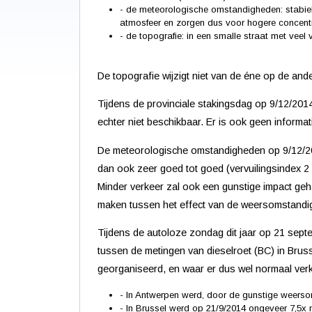
- de meteorologische omstandigheden: stabiel
atmosfeer en zorgen dus voor hogere concentrat
- de topografie: in een smalle straat met vee
De topografie wijzigt niet van de éne op de an
Tijdens de provinciale stakingsdag op 9/12/2014
echter niet beschikbaar. Er is ook geen informa
De meteorologische omstandigheden op 9/12/2014
dan ook zeer goed tot goed (vervuilingsindex 2 à
Minder verkeer zal ook een gunstige impact geh
maken tussen het effect van de weersomstandigh
Tijdens de autoloze zondag dit jaar op 21 sept
tussen de metingen van dieselroet (BC) in Brus
georganiseerd, en waar er dus wel normaal verk
- In Antwerpen werd, door de gunstige weers
- In Brussel werd op 21/9/2014 ongeveer 7,5x