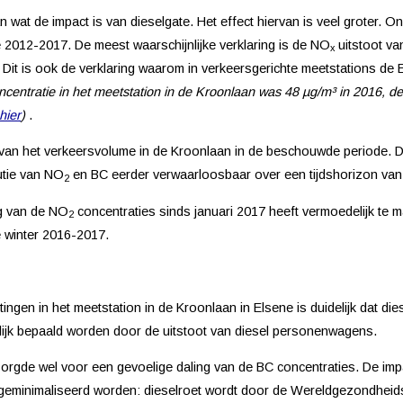
n wat de impact is van dieselgate. Het effect hiervan is veel groter.
e 2012-2017. De meest waarschijnlijke verklaring is de NO
uitstoot va
x
s. Dit is ook de verklaring waarom in verkeersgerichte meetstations 
centratie in het meetstation in de Kroonlaan was 48 µg/m³ in 2016, d
hier
)
.
 van het verkeersvolume in de Kroonlaan in de beschouwde periode. 
utie van NO
en BC eerder verwaarloosbaar over een tijdshorizon van 
2
ng van de NO
concentraties sinds januari 2017 heeft vermoedelijk te
2
e winter 2016-2017.
ngen in het meetstation in de Kroonlaan in Elsene is duidelijk dat di
ijk bepaald worden door de uitstoot van diesel personenwagens.
 zorgde wel voor een gevoelige daling van de BC concentraties. De impac
et geminimaliseerd worden: dieselroet wordt door de Wereldgezondhe