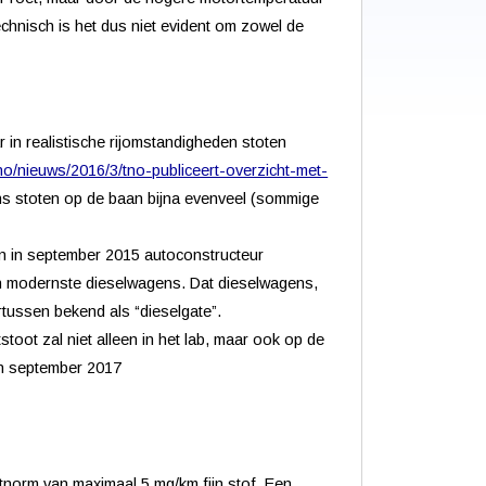
echnisch is het dus niet evident om zowel de
r in realistische rijomstandigheden stoten
tno/nieuws/2016/3/tno-publiceert-overzicht-met-
ns stoten op de baan bijna evenveel (sommige
oen in september 2015 autoconstructeur
jn modernste dieselwagens. Dat dieselwagens,
rtussen bekend als “dieselgate”.
tstoot zal niet alleen in het lab, maar ook op de
in september 2017
tnorm van maximaal 5 mg/km fijn stof. Een