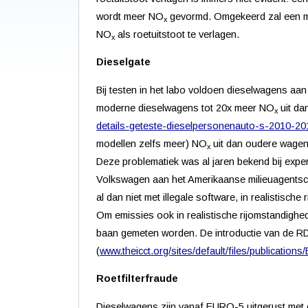
wordt meer NO
gevormd. Omgekeerd zal een m
x
NO
als roetuitstoot te verlagen.
x
Dieselgate
Bij testen in het labo voldoen dieselwagens aa
moderne dieselwagens tot 20x meer NO
uit da
x
details-geteste-dieselpersonenauto-s-2010-20
modellen zelfs meer) NO
uit dan oudere wagen
x
Deze problematiek was al jaren bekend bij exper
Volkswagen aan het Amerikaanse milieuagentscha
al dan niet met illegale software, in realistisc
Om emissies ook in realistische rijomstandigh
baan gemeten worden. De introductie van de RDE
(
www.theicct.org/sites/default/files/publicati
Roetfilterfraude
Dieselwagens zijn vanaf EURO-5 uitgerust met e