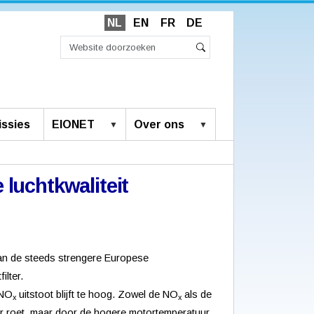
NL
EN
FR
DE
Zoek
Geavanceerd
Zoeken
zoeken...
ssies
EIONET
Over ons
 luchtkwaliteit
aan de steeds strengere Europese
ilter.
 NO
uitstoot blijft te hoog. Zowel de NO
als de
x
x
der roet, maar door de hogere motortemperatuur