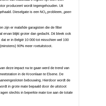
lmotor produceert wordt tegengehouden. Uit
t gehaald. Dieselgate is een NO
probleem,
geen
x
zijn er malafide garagisten die de filter
l ervan blijkt groter dan gedacht. Dit bleek ook
 dat er in België 10 000 tot misschien wel 100
 (minstens) 90% meer roetuitstoot.
e van deze impact na te gaan werd de trend van
meetstation in de Kroonlaan te Elsene. De
e aaneengesloten bebouwing. Hierdoor wordt de
 wordt in grote mate bepaald door de uitstoot
gen slechts in beperkte mate toe aan de totale