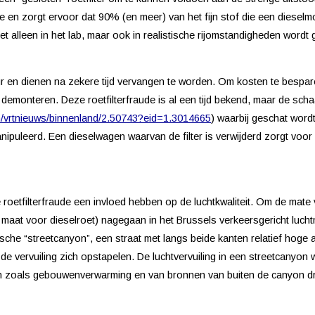
ntie en zorgt ervoor dat 90% (en meer) van het fijn stof die een diese
niet alleen in het lab, maar ook in realistische rijomstandigheden word
 en dienen na zekere tijd vervangen te worden. Om kosten te besparen 
 demonteren. Deze roetfilterfraude is al een tijd bekend, maar de schaa
m/vrtnieuws/binnenland/2.50743?eid=1.3014665
) waarbij geschat wordt
puleerd. Een dieselwagen waarvan de filter is verwijderd zorgt voor
e roetfilterfraude een invloed hebben op de luchtkwaliteit. Om de mat
 maat voor dieselroet) nagegaan in het Brussels verkeersgericht lucht
sche “streetcanyon”, een straat met langs beide kanten relatief hog
 de vervuiling zich opstapelen. De luchtvervuiling in een streetcanyon
n zoals gebouwenverwarming en van bronnen van buiten de canyon dra