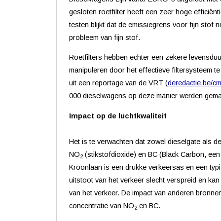
gesloten roetfilter heeft een zeer hoge efficië
testen blijkt dat de emissiegrens voor fijn stof 
probleem van fijn stof.
Roetfilters hebben echter een zekere levensduur
manipuleren door het effectieve filtersysteem te
uit een reportage van de VRT (
deredactie.be/c
000 dieselwagens op deze manier werden gemani
Impact op de luchtkwaliteit
Het is te verwachten dat zowel dieselgate als d
NO
(stikstofdioxide) en BC (Black Carbon, een
2
Kroonlaan is een drukke verkeersas en een typi
uitstoot van het verkeer slecht verspreid en kan
van het verkeer. De impact van anderen bronne
concentratie van NO
en BC.
2