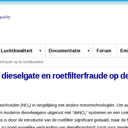
Luchtkwaliteit
Documentatie
Forum
Emi
erfraude op de luchtkwaliteit
dieselgate en roetfilterfraude op de
kstofoxiden (NO
) in vergelijking met andere motortechnologiën. Om 
x
ijn moderne dieselwagens uitgerust met “deNO
” systemen en een roetf
x
ns is door de introductie van de roetfilter significant gedaald, maar de
een zo goed mogelijke verbranding van dieselbrandstof zorgt voor min