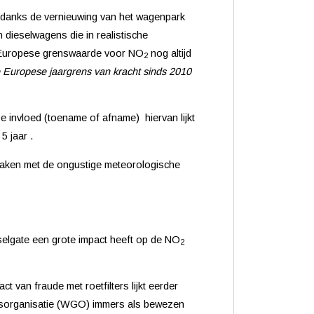
 Ondanks de vernieuwing van het wagenpark
n dieselwagens die in realistische
de Europese grenswaarde voor NO
nog altijd
2
e Europese jaargrens van kracht sinds 2010
De invloed (toename of afname)
hiervan lijkt
5 jaar .
 maken met de ongustige meteorologische
eselgate een grote impact heeft op de NO
2
t van fraude met roetfilters lijkt eerder
idsorganisatie (WGO) immers als bewezen