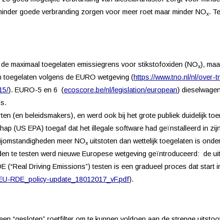
inder goede verbranding zorgen voor meer roet maar minder NO
. T
x
n de maximaal toegelaten emissiegrens voor stikstofoxiden (NO
), maa
x
n toegelaten volgens de EURO wetgeving (
https://www.tno.nl/nl/over-
15/
). EURO-5 en 6
(
ecoscore.be/nl/legislation/european
) dieselwage
s.
ten (en beleidsmakers), en werd ook bij het grote publiek duidelijk t
p (US EPA) toegaf dat het illegale software had geïnstalleerd in zi
he rijomstandigheden meer NO
uitstoten dan wettelijk toegelaten is onde
x
eden te testen werd nieuwe Europese wetgeving geïntroduceerd:
de ui
 (“Real Driving Emissions”) testen is een gradueel proces dat start 
ons/EU-RDE_policy-update_18012017_vF.pdf
).
en “gesloten” roetfilter om te kunnen voldoen aan de strenge uitstoo