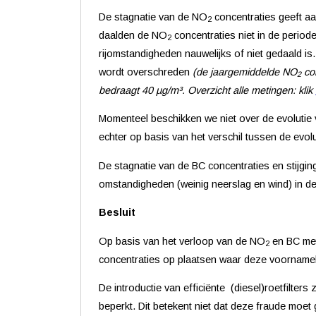
De stagnatie van de NO
concentraties geeft aa
2
daalden de NO
concentraties niet in de period
2
rijomstandigheden nauwelijks of niet gedaald i
wordt overschreden
(de jaargemiddelde NO
con
2
bedraagt 40 µg/m³. Overzicht alle metingen: klik
Momenteel beschikken we niet over de evolutie
echter op basis van het verschil tussen de evol
De stagnatie van de BC concentraties en stijgi
omstandigheden (weinig neerslag en wind) in d
Besluit
Op basis van het verloop van de NO
en BC meti
2
concentraties op plaatsen waar deze voornamel
De introductie van efficiënte
(diesel)roetfilters
beperkt. Dit betekent niet dat deze fraude mo