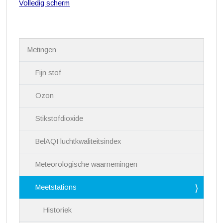
Volledig scherm
N
Metingen
a
v
i
Fijn stof
g
a
Ozon
t
i
Stikstofdioxide
e
BelAQI luchtkwaliteitsindex
Meteorologische waarnemingen
Meetstations
Historiek