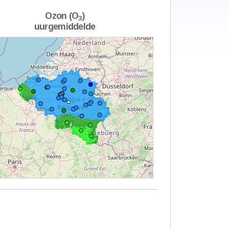
Ozon (O
)
3
uurgemiddelde