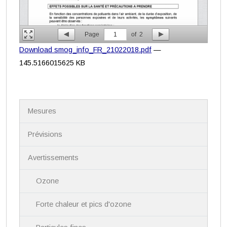
Page
1
of
2
Download smog_info_FR_21022018.pdf
—
145.5166015625 KB
N
Mesures
a
v
i
Prévisions
g
a
Avertissements
t
i
Ozone
o
n
Forte chaleur et pics d'ozone