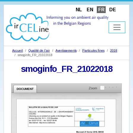
NL
EN
FR
DE
Accueil
Qualité de l'air
Avertissements
Particules fines
2018
smoginfo_FR_21022018
smoginfo_FR_21022018
Zoom
DOCUMENT