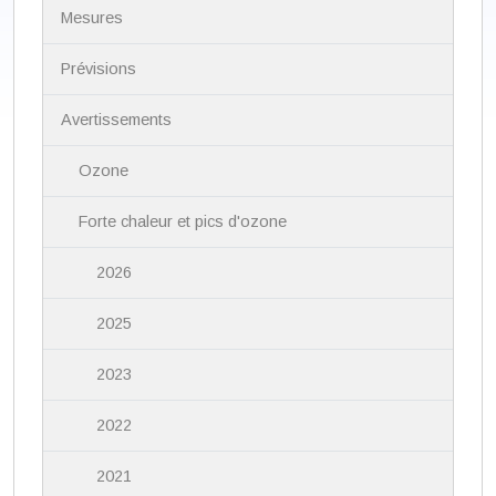
N
Mesures
a
v
i
Prévisions
g
a
Avertissements
t
i
Ozone
o
n
Forte chaleur et pics d'ozone
2026
2025
2023
2022
2021