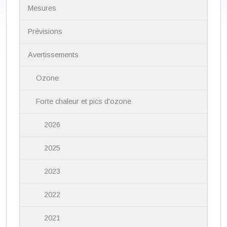
N
Mesures
a
v
i
Prévisions
g
a
Avertissements
t
i
Ozone
o
n
Forte chaleur et pics d'ozone
2026
2025
2023
2022
2021