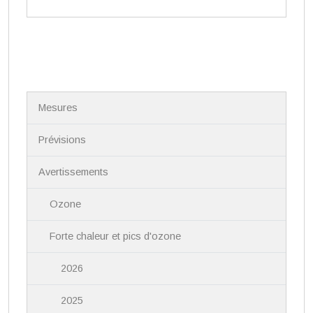
N
Mesures
a
v
i
Prévisions
g
a
Avertissements
t
i
Ozone
o
n
Forte chaleur et pics d'ozone
2026
2025