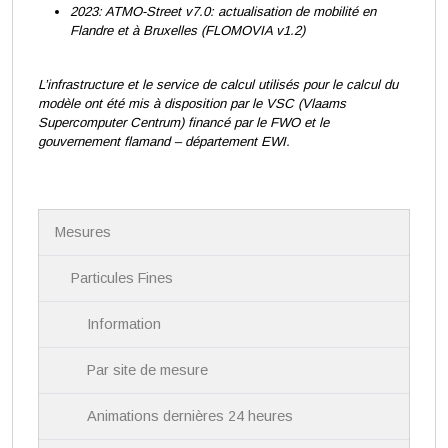
2023: ATMO-Street v7.0: actualisation de mobilité en
Flandre et à Bruxelles (FLOMOVIA v1.2)
L’infrastructure et le service de calcul utilisés pour le calcul du
modèle ont été mis à disposition par le VSC (Vlaams
Supercomputer Centrum) financé par le FWO et le
gouvernement flamand – département EWI.
N
Mesures
a
v
i
Particules Fines
g
a
Information
t
i
Par site de mesure
o
n
Animations dernières 24 heures