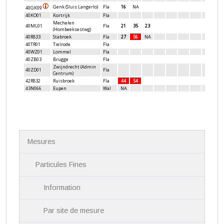
N
Mesures
a
v
i
Particules Fines
g
a
Information
t
i
Par site de mesure
o
n