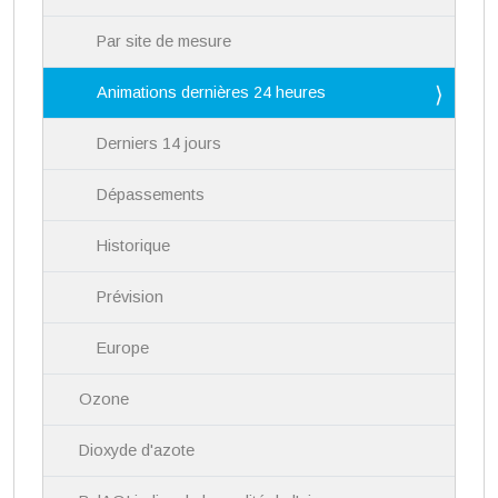
i
Par site de mesure
o
n
Animations dernières 24 heures
Derniers 14 jours
Dépassements
Historique
Prévision
Europe
Ozone
Dioxyde d'azote