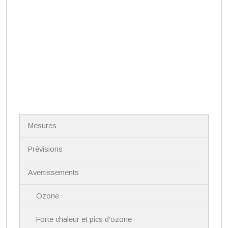
N
Mesures
a
v
i
Prévisions
g
a
Avertissements
t
i
Ozone
o
n
Forte chaleur et pics d'ozone