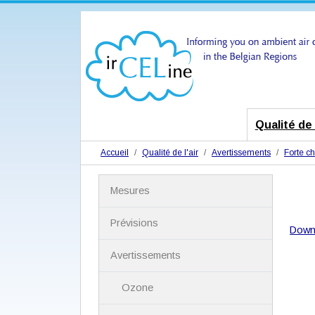
Qualité de l
Accueil
Qualité de l'air
Avertissements
Forte ch
N
Mesures
a
v
i
Prévisions
Down
g
a
Avertissements
t
i
Ozone
o
n