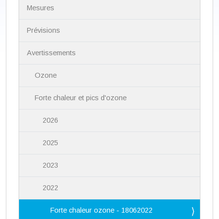
N
Mesures
a
v
i
Prévisions
g
a
Avertissements
t
i
Ozone
o
n
Forte chaleur et pics d'ozone
2026
2025
2023
2022
Forte chaleur ozone - 18062022