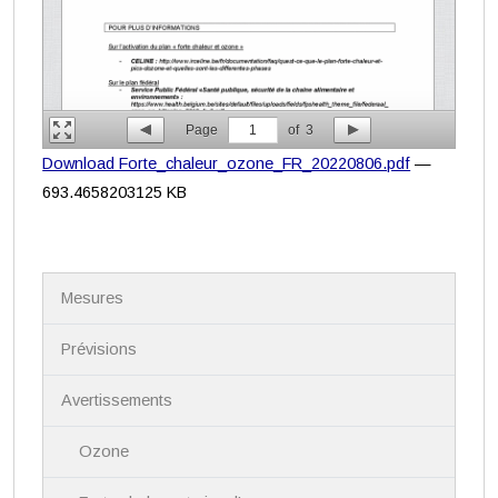
Page
1
of
3
Download Forte_chaleur_ozone_FR_20220806.pdf
—
693.4658203125 KB
N
Mesures
a
v
i
Prévisions
g
a
Avertissements
t
i
Ozone
o
n