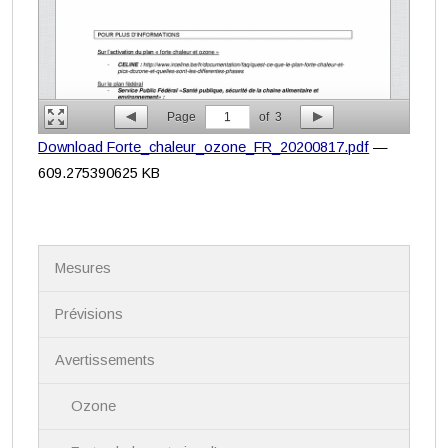
Page
1
of
3
Download Forte_chaleur_ozone_FR_20200817.pdf
—
609.275390625 KB
N
Mesures
a
v
i
Prévisions
g
a
Avertissements
t
i
Ozone
o
n