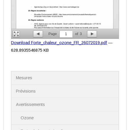
Page
1
of
3
Download Forte_chaleur_ozone_FR_26072019.pdf
—
628.8935546875 KB
N
Mesures
a
v
i
Prévisions
g
a
Avertissements
t
i
Ozone
o
n