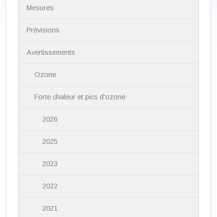
N
Mesures
a
v
i
Prévisions
g
a
Avertissements
t
i
Ozone
o
n
Forte chaleur et pics d'ozone
2026
2025
2023
2022
2021