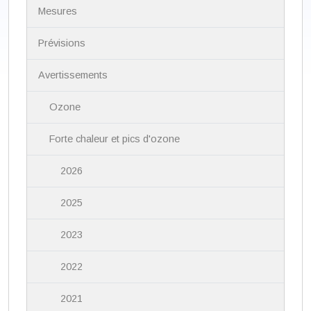
N
Mesures
a
v
i
Prévisions
g
a
Avertissements
t
i
Ozone
o
n
Forte chaleur et pics d'ozone
2026
2025
2023
2022
2021