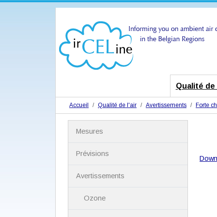
Qualité de l
Accueil
Qualité de l'air
Avertissements
Forte ch
N
Mesures
a
v
i
Prévisions
Down
g
a
Avertissements
t
i
Ozone
o
n