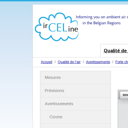
Qualité de l
Accueil
Qualité de l'air
Avertissements
Forte ch
N
Mesures
a
v
i
Prévisions
g
DO
a
Avertissements
t
i
Ozone
o
n