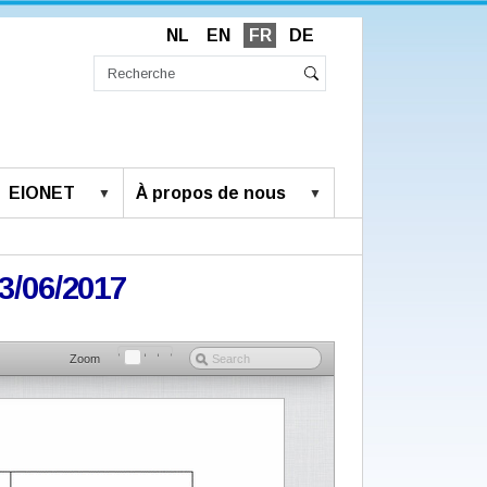
NL
EN
FR
DE
Chercher
par
Recherche
Rechercher
avancée…
EIONET
À propos de nous
23/06/2017
Zoom