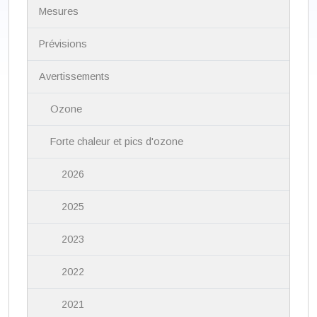
N
Mesures
a
v
i
Prévisions
g
a
Avertissements
t
i
Ozone
o
n
Forte chaleur et pics d'ozone
2026
2025
2023
2022
2021