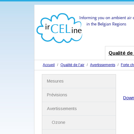
Qualité de l
Accueil
Qualité de l'air
Avertissements
Forte ch
N
Mesures
a
v
i
Prévisions
Down
g
a
Avertissements
t
i
Ozone
o
n