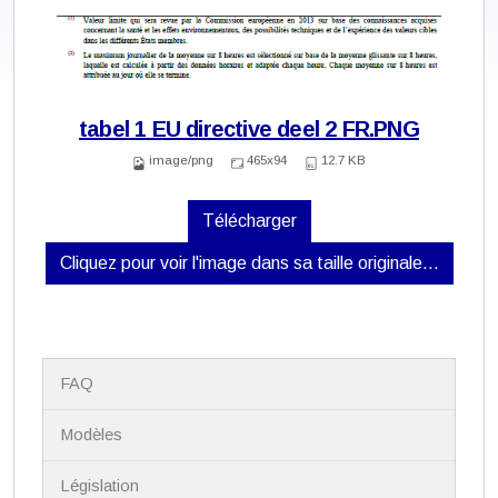
tabel 1 EU directive deel 2 FR.PNG
image/png
465x94
12.7 KB
Télécharger
Cliquez pour voir l'image dans sa taille originale…
N
FAQ
a
v
i
Modèles
g
a
Législation
t