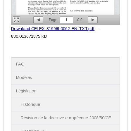
Page
1
of
9
Download CELEX-31996L0062-EN-TXT.pdf
—
880.013671875 KB
N
FAQ
a
v
i
Modèles
g
a
Législation
t
i
Historique
o
n
Révision de la directive européenne 2008/50/CE