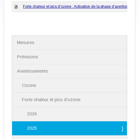
Forte chaleur et pics d'ozone : Activation de la phase d'avertisseme
N
Mesures
a
v
i
Prévisions
g
a
Avertissements
t
i
Ozone
o
n
Forte chaleur et pics d'ozone
2026
2025