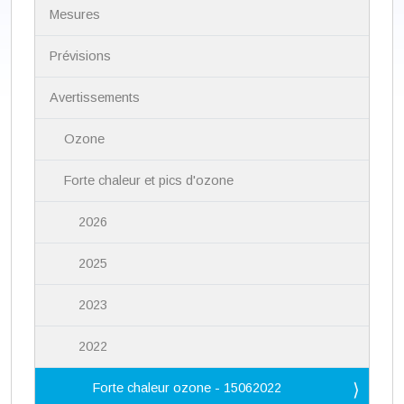
N
Mesures
a
v
i
Prévisions
g
a
Avertissements
t
i
Ozone
o
n
Forte chaleur et pics d'ozone
2026
2025
2023
2022
Forte chaleur ozone - 15062022