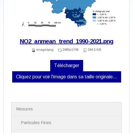
NO2_anmean_trend_1990-2021.png
image/png
2480x1748
244.5 KB
Télécharger
Cliquez pour voir l'image dans sa taille originale…
N
Mesures
a
v
i
Particules Fines
g