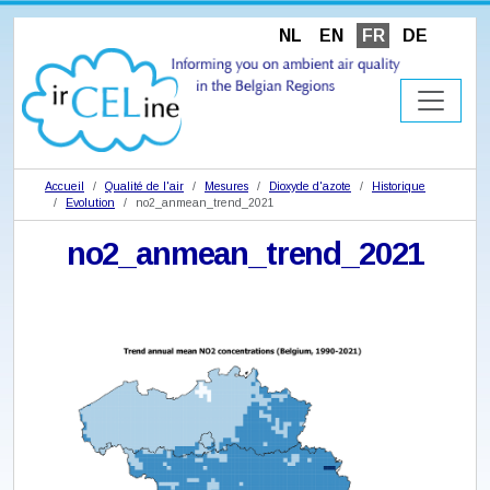
NL
EN
FR
DE
Accueil
Qualité de l'air
Mesures
Dioxyde d'azote
Historique
Evolution
no2_anmean_trend_2021
no2_anmean_trend_2021