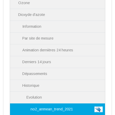
a
Ozone
t
i
Dioxyde d'azote
o
n
Information
Par site de mesure
Animation dernières 24 heures
Derniers 14 jours
Dépassements
Historique
Evolution
no2_anmean_trend_2021