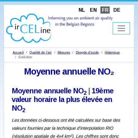
NL
EN
FR
DE
Accueil
Qualité de l'air
Mesures
Dioxyde d'azote
Historique
Evolution
Moyenne annuelle NO₂
Moyenne annuelle NO
|
19ème
2
valeur horaire la plus élevée en
NO
2
Les données ci-dessous ont été calculées sur base des
valeurs fournies par la technique d’interpolation RIO
(résolution spatiale de 4x4 km²). Les chiffres sont donc