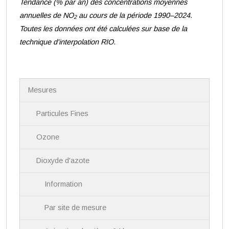
Tendance (% par an) des concentrations moyennes
annuelles de NO
au cours de la période 1990–2024.
2
Toutes les données ont été calculées sur base de la
technique d'interpolation RIO.
N
Mesures
a
v
i
Particules Fines
g
a
Ozone
t
i
Dioxyde d'azote
o
n
Information
Par site de mesure