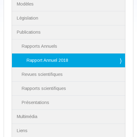
i
Modèles
g
a
Législation
t
i
Publications
o
n
Rapports Annuels
Rapport Annuel 2018
Revues scientifiques
Rapports scientifiques
Présentations
Multimédia
Liens