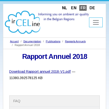
NL
EN
FR
DE
Accueil
Documentation
Publications
Rapports Annuels
Rapport Annuel 2018
Rapport Annuel 2018
Download Rapport annuel 2018-V1.pdf
—
11380.392578125 KB
N
FAQ
a
v