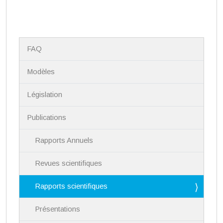
N
FAQ
a
v
i
Modèles
g
a
Législation
t
i
Publications
o
n
Rapports Annuels
Revues scientifiques
Rapports scientifiques
Présentations