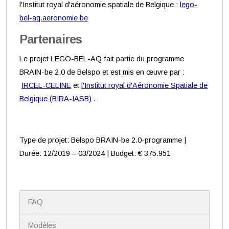
l'Institut royal d'aéronomie spatiale de Belgique :
lego-
bel-aq.aeronomie.be
Partenaires
Le projet LEGO-BEL-AQ fait partie du programme
BRAIN-be 2.0 de Belspo et est mis en œuvre par :
IRCEL-CELINE
et
l'Institut royal d'Aéronomie Spatiale de
Belgique (BIRA-IASB)
.
Type de projet: Belspo BRAIN-be 2.0-programme |
Durée: 12/2019 – 03/2024 | Budget: € 375.951
N
FAQ
a
v
i
Modèles