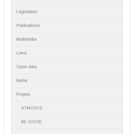
g
a
Législation
t
i
Publications
o
n
Multimédia
Liens
Open data
BelAir
Projets
ATMOSYS
BE-GOOD