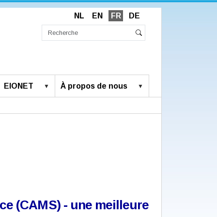
NL
EN
FR
DE
Chercher
par
Recherche
Rechercher
avancée…
EIONET
À propos de nous
ce (CAMS) - une meilleure