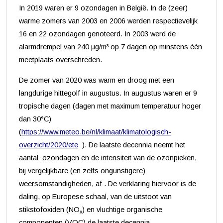
In 2019 waren er 9 ozondagen in België. In de (zeer)
warme zomers van 2003 en 2006 werden respectievelijk
16 en 22 ozondagen genoteerd. In 2003 werd de
alarmdrempel van 240 µg/m³ op 7 dagen op minstens één
meetplaats overschreden.
De zomer van 2020 was warm en droog met een
langdurige hittegolf in augustus. In augustus waren er 9
tropische dagen (dagen met maximum temperatuur hoger
dan 30°C)
(
https://www.meteo.be/nl/klimaat/klimatologisch-
overzicht/2020/ete
). De laatste decennia neemt het
aantal ozondagen en de intensiteit van de ozonpieken,
bij vergelijkbare (en zelfs ongunstigere)
weersomstandigheden, af . De verklaring hiervoor is de
daling, op Europese schaal, van de uitstoot van
stikstofoxiden (NO
) en vluchtige organische
x
componenten (VOC) de laatste decennia.