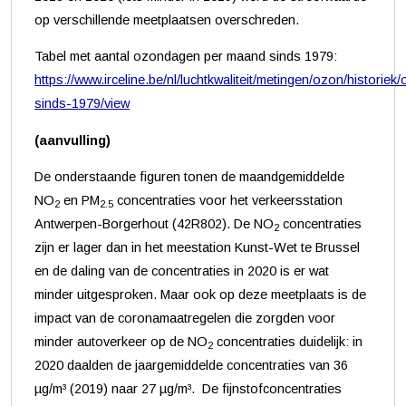
op verschillende meetplaatsen overschreden.
Tabel met aantal ozondagen per maand sinds 1979:
https://www.irceline.be/nl/luchtkwaliteit/metingen/ozon/historie
sinds-1979/view
(aanvulling)
De onderstaande figuren tonen de maandgemiddelde
NO
en PM
concentraties voor het verkeersstation
2
2.5
Antwerpen-Borgerhout (42R802). De NO
concentraties
2
zijn er lager dan in het meestation Kunst-Wet te Brussel
en de daling van de concentraties in 2020 is er wat
minder uitgesproken. Maar ook op deze meetplaats is de
impact van de coronamaatregelen die zorgden voor
minder autoverkeer op de NO
concentraties duidelijk: in
2
2020 daalden de jaargemiddelde concentraties van 36
µg/m³ (2019) naar 27 µg/m³. De fijnstofconcentraties