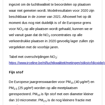
ingezet om de luchtkwaliteit te beoordelen op plaatsen
waar niet gemeten wordt. Modelresultaten voor 2020 zijn
beschikbaar in de zomer van 2021. Alhoewel het op dit
moment dus nog niet duidelijk is of de Europese grens
voor NO
op alle plaatsen wordt gehaald, kunnen we er
2
wel vanuit gaan dat de NO
concentraties op alle
2
verkeerdrukke plaatsen in 2020 gevoelig lager zullen zijn
vergeleken met de voorbije jaren.
Tabel met overschrijdingen NO
:
2
https://www.irceline.be/nl/luchtkwaliteit/metingen/stikstofdioxide
Fijn stof
De Europese jaargrenswaarden voor PM
(40 µg/m³) en
10
PM
(25 µg/m³) worden op alle meetplaatsen
2.5
gerespecteerd. PM
is fijn stof met een diameter kleiner
10
dan 10 micrometer. PM
is de nog kleinere fractie met
2.5