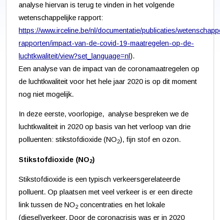
analyse hiervan is terug te vinden in het volgende
wetenschappelijke rapport:
https://www.irceline.be/nl/documentatie/publicaties/wetenschappe
rapporten/impact-van-de-covid-19-maatregelen-op-de-
luchtkwaliteit/view?set_language=nl
).
Een analyse van de impact van de coronamaatregelen op
de luchtkwaliteit voor het hele jaar 2020 is op dit moment
nog niet mogelijk.
In deze eerste, voorlopige, analyse bespreken we de
luchtkwaliteit in 2020 op basis van het verloop van drie
polluenten: stikstofdioxide (NO
), fijn stof en ozon.
2
Stikstofdioxide (NO
)
2
Stikstofdioxide is een typisch verkeersgerelateerde
polluent. Op plaatsen met veel verkeer is er een directe
link tussen de NO
concentraties en het lokale
2
(diesel)verkeer. Door de coronacrisis was er in 2020