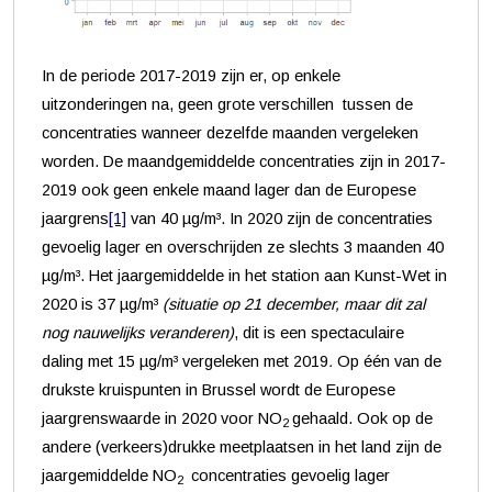
In de periode 2017-2019 zijn er, op enkele
uitzonderingen na, geen grote verschillen tussen de
concentraties wanneer dezelfde maanden vergeleken
worden. De maandgemiddelde concentraties zijn in 2017-
2019 ook geen enkele maand lager dan de Europese
jaargrens
[1]
van 40 µg/m³. In 2020 zijn de concentraties
gevoelig lager en overschrijden ze slechts 3 maanden 40
µg/m³. Het jaargemiddelde in het station aan Kunst-Wet in
2020 is 37 µg/m³
(situatie op 21 december, maar dit zal
nog nauwelijks veranderen)
, dit is een spectaculaire
daling met 15 µg/m³ vergeleken met 2019
.
Op één van de
drukste kruispunten in Brussel wordt de Europese
jaargrenswaarde in 2020 voor NO
gehaald. Ook op de
2
andere (verkeers)drukke meetplaatsen in het land zijn de
jaargemiddelde NO
concentraties gevoelig lager
2