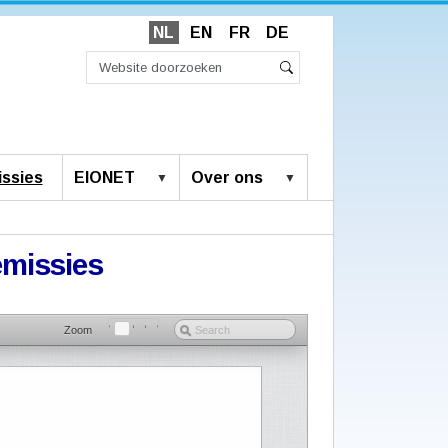
NL
EN
FR
DE
Zoek
Geavanceerd
Zoeken
zoeken...
ssies
EIONET
Over ons
emissies
Zoom