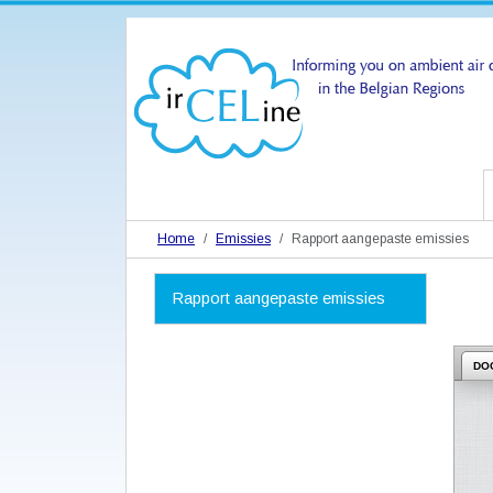
Home
Emissies
Rapport aangepaste emissies
N
Rapport aangepaste emissies
a
v
i
g
DO
a
t
i
e