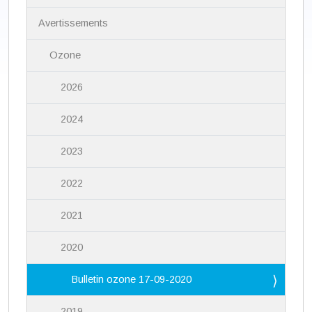
g
a
Avertissements
t
i
Ozone
o
n
2026
2024
2023
2022
2021
2020
Bulletin ozone 17-09-2020
2019