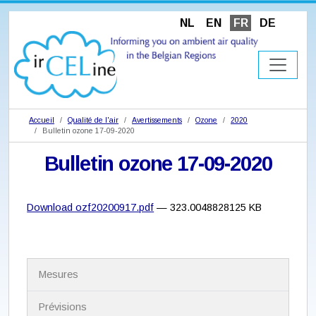
NL
EN
FR
DE
Accueil
Qualité de l'air
Avertissements
Ozone
2020
Bulletin ozone 17-09-2020
Bulletin ozone 17-09-2020
Download ozf20200917.pdf
— 323.0048828125 KB
N
Mesures
a
v
i
Prévisions